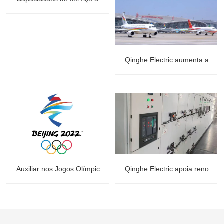
Qinghe Electric aumenta a estabilidade de energia no Aeroporto Internacional de Jinan Yaoqiang
Auxiliar nos Jogos Olímpicos de Inverno de 2022 Pequim
Qinghe Electric apoia renovação de subestação na Huanyu Oriental International Container (Qingdao) Co., Ltd.