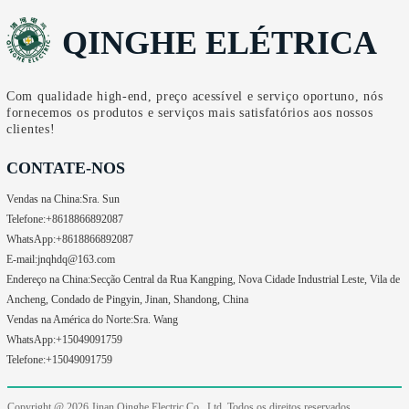
QINGHE ELÉTRICA
Com qualidade high-end, preço acessível e serviço oportuno, nós
fornecemos os produtos e serviços mais satisfatórios aos nossos
clientes!
CONTATE-NOS
Vendas na China:
Sra. Sun
Telefone:
+8618866892087
WhatsApp:
+8618866892087
E-mail:
jnqhdq@163.com
Endereço na China:
Secção Central da Rua Kangping, Nova Cidade Industrial Leste, Vila de
Ancheng, Condado de Pingyin, Jinan, Shandong, China
Vendas na América do Norte:
Sra. Wang
WhatsApp:
+15049091759
Telefone:
+15049091759
Copyright @ 2026
Jinan Qinghe Electric Co., Ltd. Todos os direitos reservados.