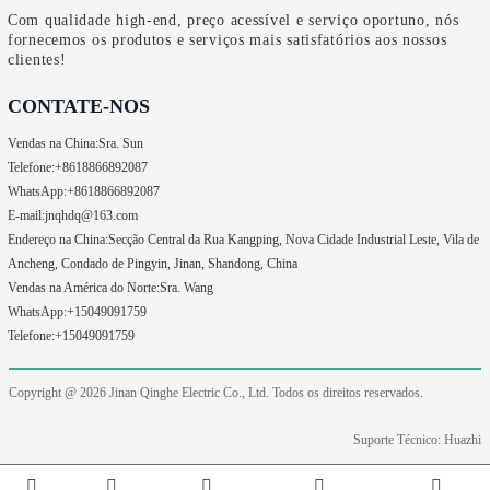
Com qualidade high-end, preço acessível e serviço oportuno, nós
fornecemos os produtos e serviços mais satisfatórios aos nossos
clientes!
CONTATE-NOS
Vendas na China:
Sra. Sun
Telefone:
+8618866892087
WhatsApp:
+8618866892087
E-mail:
jnqhdq@163.com
Endereço na China:
Secção Central da Rua Kangping, Nova Cidade Industrial Leste, Vila de
Ancheng, Condado de Pingyin, Jinan, Shandong, China
Vendas na América do Norte:
Sra. Wang
WhatsApp:
+15049091759
Telefone:
+15049091759
Copyright @ 2026
Jinan Qinghe Electric Co., Ltd. Todos os direitos reservados.
Suporte Técnico: Huazhi